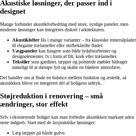
Akustiske løsninger, der passer ind i
designet
Mange forbinder akustikforbedring med store, synlige paneler, men
moderne løsninger kan integreres diskret i arkitekturen.
Akustiklofter
fås i mange varianter – fra klassiske mineralplader
til elegante trælameller eller stofbeklædte flader.
Vægpaneler
kan fungere som både lydabsorbenter og
designelementer, fx i form af filt, kork eller trælameller.
Tekstiler
som gardiner, tæpper og polstrede møbler bidrager
naturligt til at dæmpe lyd og skabe en blødere atmosfære.
Det handler om at finde en balance mellem funktion og æstetik, så
akustikken bliver en integreret del af boligens udtryk.
Støjreduktion i renovering – små
ændringer, stor effekt
Selv i eksisterende boliger kan man forbedre akustikken markant uden
store indgreb. Start med de lavpraktiske løsninger:
Læg tæpper på hårde gulve.