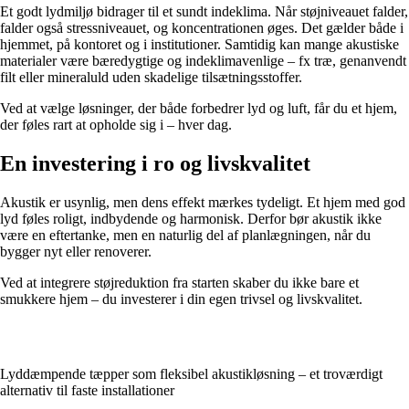
Et godt lydmiljø bidrager til et sundt indeklima. Når støjniveauet falder,
falder også stressniveauet, og koncentrationen øges. Det gælder både i
hjemmet, på kontoret og i institutioner. Samtidig kan mange akustiske
materialer være bæredygtige og indeklimavenlige – fx træ, genanvendt
filt eller mineraluld uden skadelige tilsætningsstoffer.
Ved at vælge løsninger, der både forbedrer lyd og luft, får du et hjem,
der føles rart at opholde sig i – hver dag.
En investering i ro og livskvalitet
Akustik er usynlig, men dens effekt mærkes tydeligt. Et hjem med god
lyd føles roligt, indbydende og harmonisk. Derfor bør akustik ikke
være en eftertanke, men en naturlig del af planlægningen, når du
bygger nyt eller renoverer.
Ved at integrere støjreduktion fra starten skaber du ikke bare et
smukkere hjem – du investerer i din egen trivsel og livskvalitet.
Lyddæmpende tæpper som fleksibel akustikløsning – et troværdigt
alternativ til faste installationer