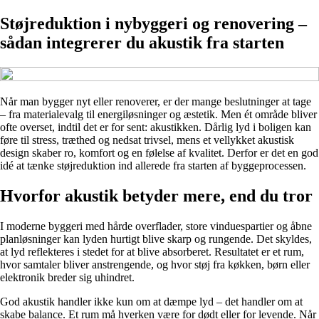
Støjreduktion i nybyggeri og renovering –
sådan integrerer du akustik fra starten
Når man bygger nyt eller renoverer, er der mange beslutninger at tage
– fra materialevalg til energiløsninger og æstetik. Men ét område bliver
ofte overset, indtil det er for sent: akustikken. Dårlig lyd i boligen kan
føre til stress, træthed og nedsat trivsel, mens et vellykket akustisk
design skaber ro, komfort og en følelse af kvalitet. Derfor er det en god
idé at tænke støjreduktion ind allerede fra starten af byggeprocessen.
Hvorfor akustik betyder mere, end du tror
I moderne byggeri med hårde overflader, store vinduespartier og åbne
planløsninger kan lyden hurtigt blive skarp og rungende. Det skyldes,
at lyd reflekteres i stedet for at blive absorberet. Resultatet er et rum,
hvor samtaler bliver anstrengende, og hvor støj fra køkken, børn eller
elektronik breder sig uhindret.
God akustik handler ikke kun om at dæmpe lyd – det handler om at
skabe balance. Et rum må hverken være for dødt eller for levende. Når