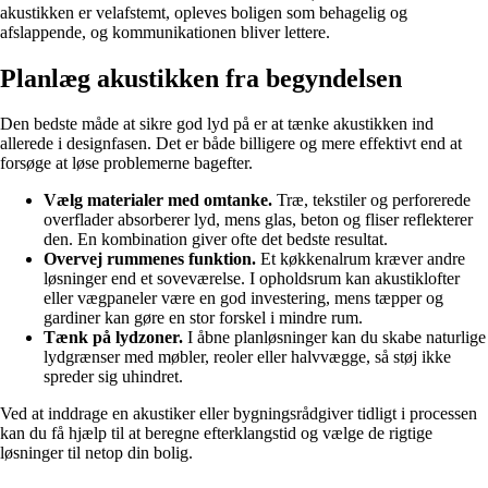
akustikken er velafstemt, opleves boligen som behagelig og
afslappende, og kommunikationen bliver lettere.
Planlæg akustikken fra begyndelsen
Den bedste måde at sikre god lyd på er at tænke akustikken ind
allerede i designfasen. Det er både billigere og mere effektivt end at
forsøge at løse problemerne bagefter.
Vælg materialer med omtanke.
Træ, tekstiler og perforerede
overflader absorberer lyd, mens glas, beton og fliser reflekterer
den. En kombination giver ofte det bedste resultat.
Overvej rummenes funktion.
Et køkkenalrum kræver andre
løsninger end et soveværelse. I opholdsrum kan akustiklofter
eller vægpaneler være en god investering, mens tæpper og
gardiner kan gøre en stor forskel i mindre rum.
Tænk på lydzoner.
I åbne planløsninger kan du skabe naturlige
lydgrænser med møbler, reoler eller halvvægge, så støj ikke
spreder sig uhindret.
Ved at inddrage en akustiker eller bygningsrådgiver tidligt i processen
kan du få hjælp til at beregne efterklangstid og vælge de rigtige
løsninger til netop din bolig.