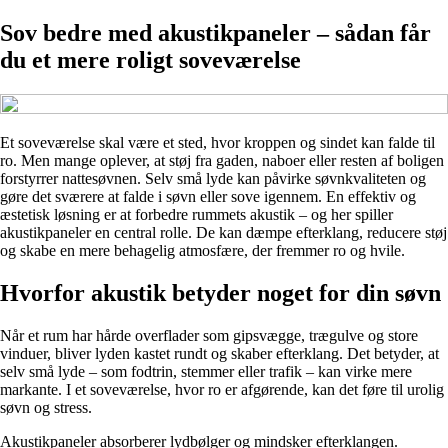
Sov bedre med akustikpaneler – sådan får
du et mere roligt soveværelse
Et soveværelse skal være et sted, hvor kroppen og sindet kan falde til
ro. Men mange oplever, at støj fra gaden, naboer eller resten af boligen
forstyrrer nattesøvnen. Selv små lyde kan påvirke søvnkvaliteten og
gøre det sværere at falde i søvn eller sove igennem. En effektiv og
æstetisk løsning er at forbedre rummets akustik – og her spiller
akustikpaneler en central rolle. De kan dæmpe efterklang, reducere støj
og skabe en mere behagelig atmosfære, der fremmer ro og hvile.
Hvorfor akustik betyder noget for din søvn
Når et rum har hårde overflader som gipsvægge, trægulve og store
vinduer, bliver lyden kastet rundt og skaber efterklang. Det betyder, at
selv små lyde – som fodtrin, stemmer eller trafik – kan virke mere
markante. I et soveværelse, hvor ro er afgørende, kan det føre til urolig
søvn og stress.
Akustikpaneler absorberer lydbølger og mindsker efterklangen.