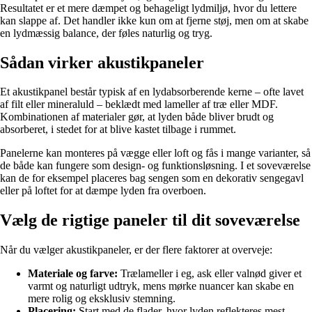
Resultatet er et mere dæmpet og behageligt lydmiljø, hvor du lettere
kan slappe af. Det handler ikke kun om at fjerne støj, men om at skabe
en lydmæssig balance, der føles naturlig og tryg.
Sådan virker akustikpaneler
Et akustikpanel består typisk af en lydabsorberende kerne – ofte lavet
af filt eller mineraluld – beklædt med lameller af træ eller MDF.
Kombinationen af materialer gør, at lyden både bliver brudt og
absorberet, i stedet for at blive kastet tilbage i rummet.
Panelerne kan monteres på vægge eller loft og fås i mange varianter, så
de både kan fungere som design- og funktionsløsning. I et soveværelse
kan de for eksempel placeres bag sengen som en dekorativ sengegavl
eller på loftet for at dæmpe lyden fra overboen.
Vælg de rigtige paneler til dit soveværelse
Når du vælger akustikpaneler, er der flere faktorer at overveje:
Materiale og farve:
Trælameller i eg, ask eller valnød giver et
varmt og naturligt udtryk, mens mørke nuancer kan skabe en
mere rolig og eksklusiv stemning.
Placering:
Start med de flader, hvor lyden reflekteres mest –