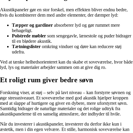
Akustikpaneler gør en stor forskel, men effekten bliver endnu bedre,
hvis du kombinerer dem med andre elementer, der dæmper lyd:
Tæpper og gardiner
absorberer lyd og gør rummet mere
behageligt.
Polstrede møbler
som sengegavle, lænestole og puder bidrager
til en blødere akustik.
Tætningslister
omkring vinduer og døre kan reducere støj
udefra.
Ved at tænke helhedsorienteret kan du skabe et soveværelse, hvor både
lyd, lys og materialer arbejder sammen om at give dig ro.
Et roligt rum giver bedre søvn
Forskning viser, at støj – selv på lavt niveau – kan forstyrre søvnen og
øge stressniveauet. Et soveværelse med god akustik hjælper kroppen
med at slappe af hurtigere og giver en dybere, mere uforstyrret søvn.
Samtidig bidrager de naturlige materialer og det rolige udtryk fra
akustikpanelerne til en sanselig atmosfære, der indbyder til hvile.
Når du investerer i akustikpaneler, investerer du derfor ikke kun i
æstetik, men i din egen velvære. Et stille, harmonisk soveværelse kan